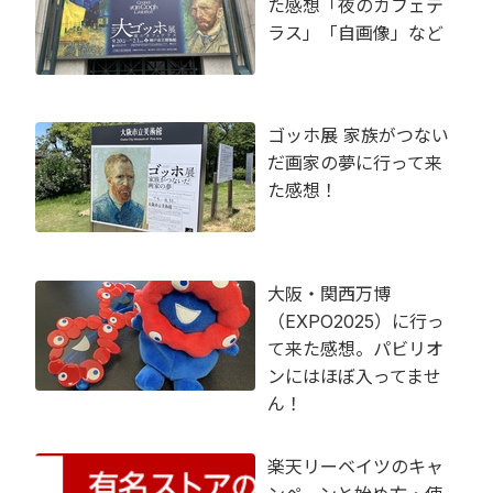
た感想「夜のカフェテ
ラス」「自画像」など
ゴッホ展 家族がつない
だ画家の夢に行って来
た感想！
大阪・関西万博
（EXPO2025）に行っ
て来た感想。パビリオ
ンにはほぼ入ってませ
ん！
楽天リーベイツのキャ